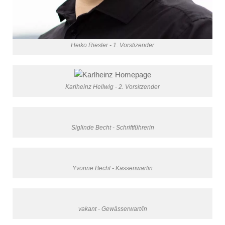
Heiko Riesler - 1. Vorstizender
Karlheinz Hellwig - 2. Vorsitzender
Siglinde Becht - Schriftführerin
Yvonne Becht - Kassenwartin
vakant - Gewässerwart/in