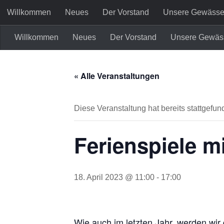
Willkommen
Neues
Der Vorstand
Unsere Gewässe
Zum Inhalt springen
Willkommen
Neues
Der Vorstand
Unsere Gewäs
Kreativ Angler e.V.
« Alle Veranstaltungen
Diese Veranstaltung hat bereits stattgefun
Ferienspiele mi
18. April 2023 @ 11:00
-
17:00
Wie auch im letzten Jahr, werden wir