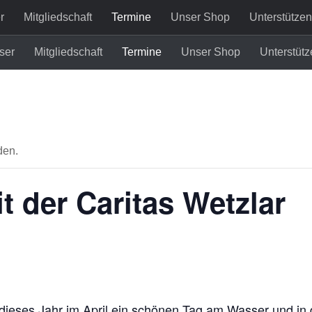
r
Mitgliedschaft
Termine
Unser Shop
Unterstützen
ser
Mitgliedschaft
Termine
Unser Shop
Unterstütz
den.
t der Caritas Wetzlar
 dieses Jahr im April ein schönen Tag am Wasser und in