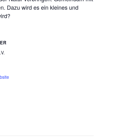
en. Dazu wird es ein kleines und
ird?
TER
.V.
bsite