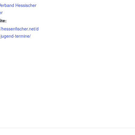
erband Hessischer
er
te:
//hessenfischer.net/d
f-jugend-termine/