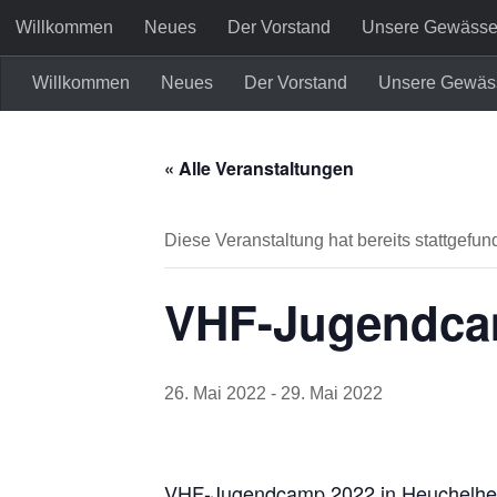
Willkommen
Neues
Der Vorstand
Unsere Gewässe
Zum Inhalt springen
Willkommen
Neues
Der Vorstand
Unsere Gewäs
Kreativ Angler e.V.
« Alle Veranstaltungen
Diese Veranstaltung hat bereits stattgefun
VHF-Jugendcam
26. Mai 2022
-
29. Mai 2022
VHF-Jugendcamp 2022 in Heuchelh