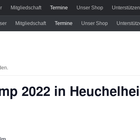
r
Mitgliedschaft
Termine
Unser Shop
Unterstützen
ser
Mitgliedschaft
Termine
Unser Shop
Unterstütz
den.
p 2022 in Heuchelhe
eim