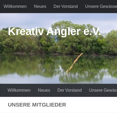
Willkommen
Neues
Der Vorstand
Unsere Gewässe
Zum Inhalt springen
Kreativ Angler e.V.
Willkommen
Neues
Der Vorstand
Unsere Gewäs
UNSERE MITGLIEDER