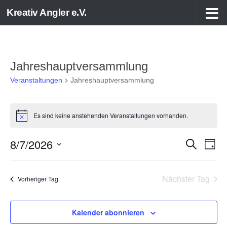
Kreativ Angler e.V.
Zum Inhalt springen
Jahreshauptversammlung
Veranstaltungen
Jahreshauptversammlung
Veranstaltungen
Es sind keine anstehenden Veranstaltungen vorhanden.
für
Hinweis
7.
August
8/7/2026
V
V
Suche
Tag
2026
e
e
Datum
r
r
wählen.
Nächster Tag
Vorheriger Tag
a
a
n
n
s
s
Kalender abonnieren
t
t